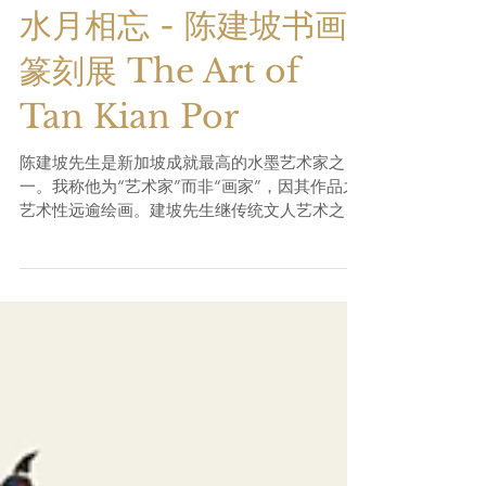
水月相忘 - 陈建坡书画
篆刻展 The Art of
Tan Kian Por
陈建坡先生是新加坡成就最高的水墨艺术家之
一。我称他为“艺术家”而非“画家”，因其作品之
艺术性远逾绘画。建坡先生继传统文人艺术之三
绝，兼擅书、画、篆。其绘画作品独具匠心，自
成一派，巧妙地融合了书法和篆刻，内容丰满，
引人入胜。...